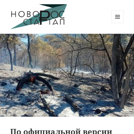
МЕНЮ
И
Новорос Стартап
ВИДЖЕТЫ
По официальной версии