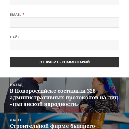
EMAIL
*
САЙТ
Навигация
НАЗАД
по
В Новороссийске составили 328
Предыдущая
записям
административных протоколов на лиц
запись:
«цыганской народности»
ДАЛЕЕ
Строительной фирме бывшего
Следующая