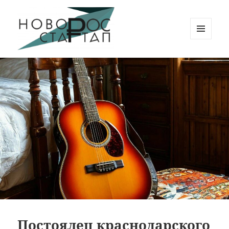
МЕНЮ
И
Новорос Стартап
ВИДЖЕТЫ
Постоялец краснодарского