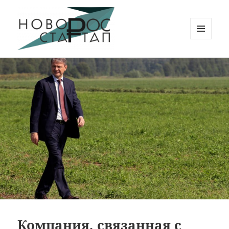
МЕНЮ
И
Новорос Стартап
ВИДЖЕТЫ
Компания, связанная с