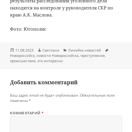
результаты расследования уголовного дела
находятся на контроле у руководителя СКР по
краю А.К. Маслова.
Фото: Югополис
Опубликовано
Автор
Рубрики
Метки
11.08.2023
Светлана
Линейка новостей
Новороссийск
,
новости Новороссийска
,
преступление
,
происшествия
,
это интересно
Добавить комментарий
Ваш адрес email не будет опубликован.
Обязательные поля
помечены
*
КОММЕНТАРИЙ
*