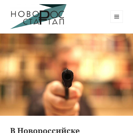
МЕНЮ
И
Новорос Стартап
ВИДЖЕТЫ
В Новороссийске