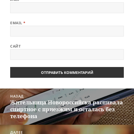
EMAIL
*
САЙТ
Навигация
НАЗАД
по
Жительница Новороссийска распивала
Предыдущая
записям
спиртное с приезжим и осталась без
запись:
телефона
ДАЛЕЕ