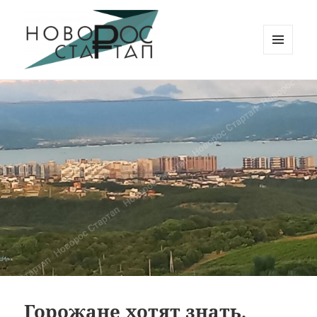
МЕНЮ
И
Новорос Стартап
ВИДЖЕТЫ
Горожане хотят знать,