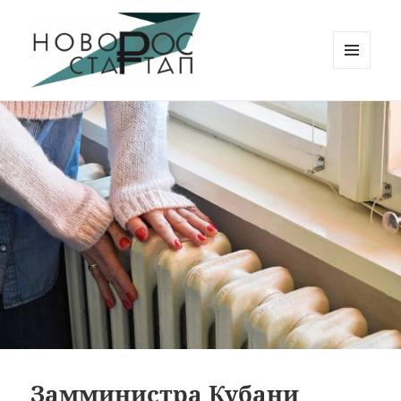
МЕНЮ
И
Новорос Стартап
ВИДЖЕТЫ
Замминистра Кубани