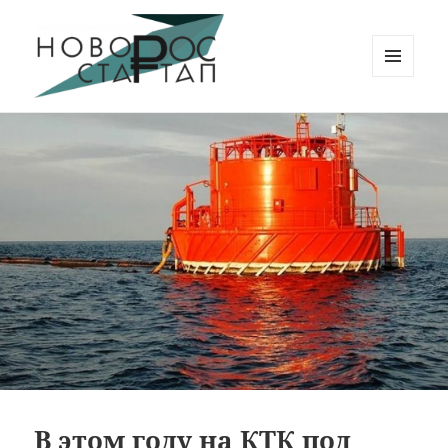
МЕНЮ
И
Новорос Стартап
ВИДЖЕТЫ
В этом году на КТК под