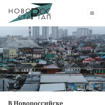
МЕНЮ
И
Новорос Стартап
ВИДЖЕТЫ
В Новороссийске