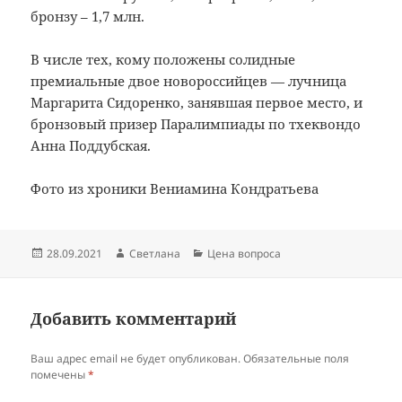
бронзу – 1,7 млн.
В числе тех, кому положены солидные
премиальные двое новороссийцев — лучница
Маргарита Сидоренко, занявшая первое место, и
бронзовый призер Паралимпиады по тхеквондо
Анна Поддубская.
Фото из хроники Вениамина Кондратьева
Опубликовано
Автор
Рубрики
28.09.2021
Светлана
Цена вопроса
Добавить комментарий
Ваш адрес email не будет опубликован.
Обязательные поля
помечены
*