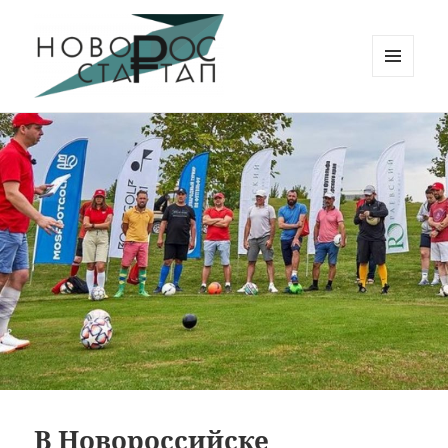
МЕНЮ
И
Новорос Стартап
ВИДЖЕТЫ
В Новороссийске