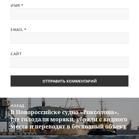
ИМЯ
*
EMAIL
*
САЙТ
Навигация
НАЗАД
по
В Новороссийске судно «Роксолона»,
Предыдущая
записям
где голодали моряки, убрали с видного
запись:
места и переводят в бесхозный объект