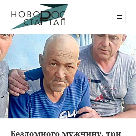
МЕНЮ
И
Новорос Стартап
ВИДЖЕТЫ
Бездомного мужчину, три