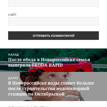
САЙТ
Навигация
НАЗАД
по
После обеда в Новороссийске семья
Предыдущая
записям
выиграла ŠKODA RAPID
запись:
ДАЛЕЕ
В Новороссийске воды станет больше
Следующая
после строительства водонапорной
запись:
станции на Октябрьской