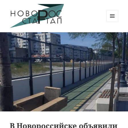
МЕНЮ
И
Новорос Стартап
ВИДЖЕТЫ
В Новороссийске объявили