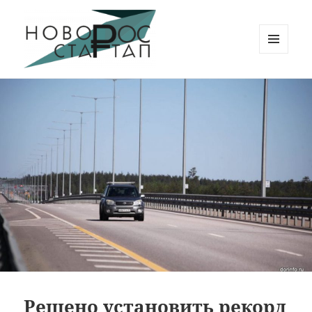
МЕНЮ
И
Новорос Стартап
ВИДЖЕТЫ
Решено установить рекорд