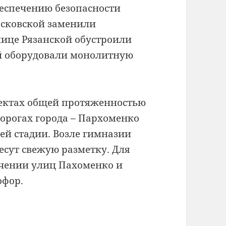
еспечению безопасности
осковской заменили
лице Рязанской обустроили
ой оборудовали монолитную
бъектах общей протяженностью
дорогах города – Пархоменко
ей стадии. Возле гимназии
есут свежую разметку. Для
ечении улиц Пахоменко и
офор.