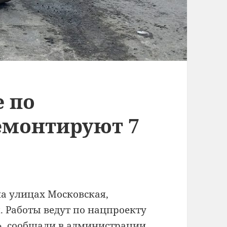
е по
емонтируют 7
а улицах Московская,
. Работы ведут по нацпроекту
», сообщали в администрации