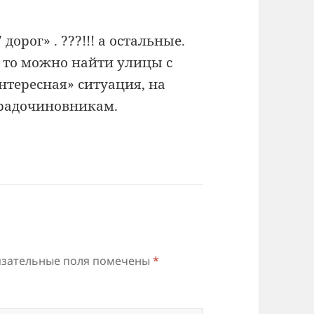
орог» . ???!!! а остальные.
, то можно найти улицы с
тересная» ситуация, на
градочиновникам.
зательные поля помечены
*