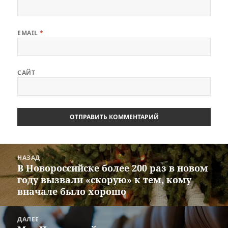
EMAIL
*
САЙТ
Навигация
НАЗАД
по
В Новороссийске более 200 раз в новом
Предыдущая
записям
году вызвали «скорую» к тем, кому
запись:
вначале было хорошо
ДАЛЕЕ