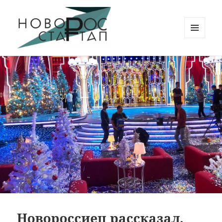
МЕНЮ
И
Новорос Стартап
ВИДЖЕТЫ
Новороссиец рассказал,