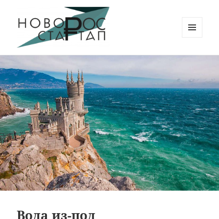
МЕНЮ
И
Новорос Стартап
ВИДЖЕТЫ
Вода из-под