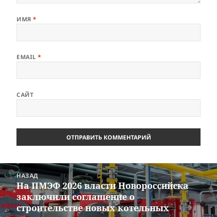
ИМЯ
*
EMAIL
*
САЙТ
Навигация
НАЗАД
по
На ПМЭФ 2026 власти Новороссийска
Предыдущая
записям
заключили соглашение о
запись:
строительстве новых котельных