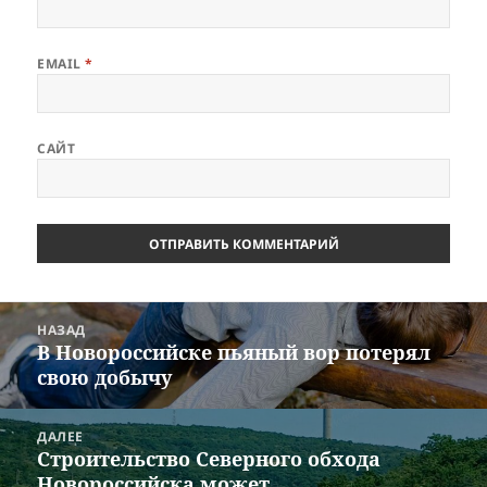
EMAIL
*
САЙТ
Навигация
НАЗАД
по
В Новороссийске пьяный вор потерял
Предыдущая
записям
свою добычу
запись:
ДАЛЕЕ
Строительство Северного обхода
Следующая
Новороссийска может
запись: