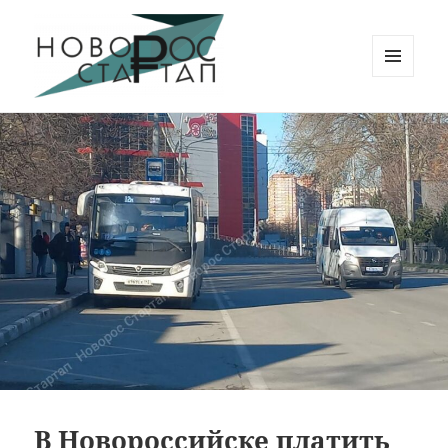
МЕНЮ
И
Новорос Стартап
ВИДЖЕТЫ
В Новороссийске платить