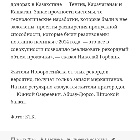
донорах в Казахстане — Тенгиз, Карачаганак и
Кашаган. Запас прочности системы, те
технологические наработки, которые были в нее
заложены, проекты расширения пропускной
способности, которые были реализованы
поэтапно начиная с 2014 года, — это все в
совокупности позволило реализовать рекордный
объем прокачки», — сказал Николай Горбань.
Жители Новороссийска от этих рекордов,
вероятно, получат только запахи меркаптанов.
На них регулярно жалуются жители пригородов
— Южной Озереевки, Абрау-Дюрсо, Широкой
балки.
Фото: КТК.
Опубликовано
Автор
Рубрики
Метки
20.05.2026
Светлана
Линейка новостей