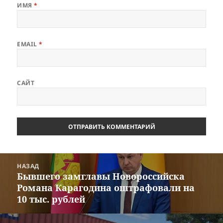
ИМЯ
*
EMAIL
*
САЙТ
Навигация
НАЗАД
по
Бывшего замглавы Новороссийска
Предыдущая
записям
Романа Карагодина оштрафовали на
запись:
10 тыс. рублей