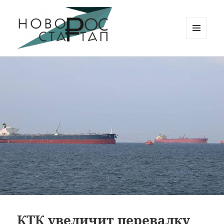
МЕНЮ
И
Новорос Стартап
ВИДЖЕТЫ
КТК увеличит перевалку