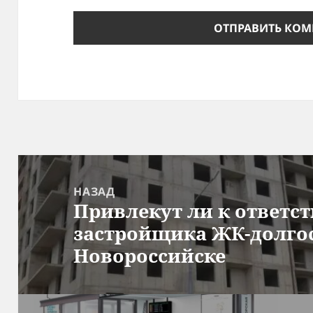
Навигация
по
НАЗАД
Привлекут ли к ответс
записям
Предыдущая
застройщика ЖК-долгос
запись:
Новороссийске