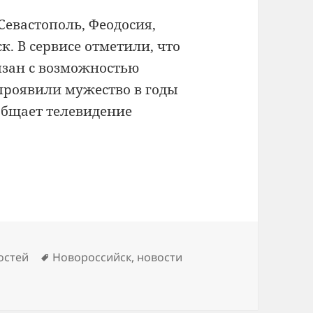
Севастополь, Феодосия,
к. В сервисе отметили, что
язан с возможностью
проявили мужество в годы
общает телевидение
Метки
остей
Новороссийск
,
новости