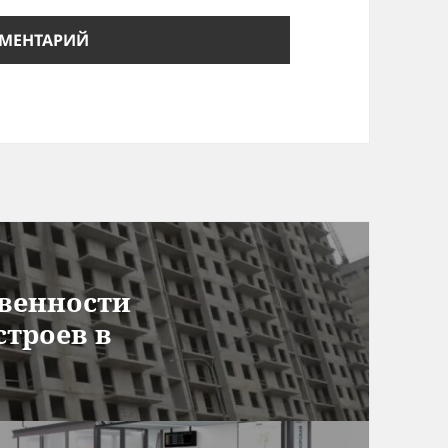
твенности
троев в