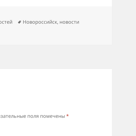
Метки
остей
Новороссийск
,
новости
зательные поля помечены
*