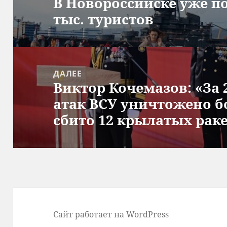
В Новороссийске уже п
записям
Предыдущая
тыс. туристов
запись:
ДАЛЕЕ
Виктор Кочемазов: «За 
Следующая
атак ВСУ уничтожено б
запись:
сбито 12 крылатых рак
Сайт работает на WordPress