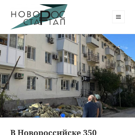
МЕНЮ
И
Новорос Стартап
ВИДЖЕТЫ
В Новороссийске 350