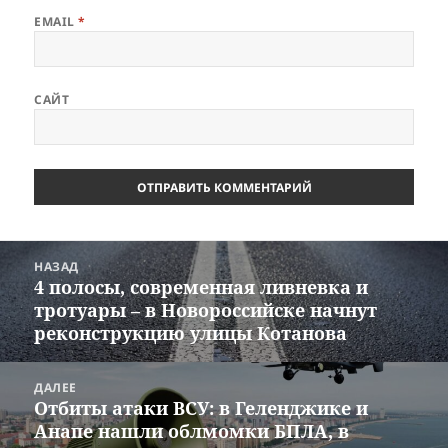
EMAIL
*
САЙТ
Навигация
НАЗАД
по
4 полосы, современная ливневка и
Предыдущая
записям
тротуары – в Новороссийске начнут
запись:
реконструкцию улицы Котанова
ДАЛЕЕ
Отбиты атаки ВСУ: в Геленджике и
Следующая
Анапе нашли облмомки БПЛА, в
запись: