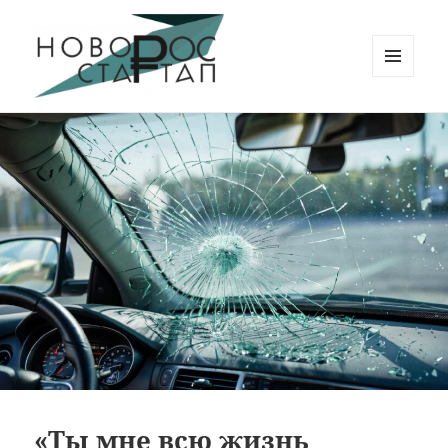
МЕНЮ
И
Новорос Стартап
ВИДЖЕТЫ
«Ты мне всю жизнь