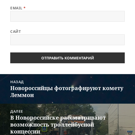
EMAIL
*
САЙТ
Навигация
НАЗАД
по
Новороссийцы фотографируют комету
Предыдущая
записям
Леммон
запись:
ДАЛЕЕ
В Новороссийске рассматривают
Следующая
возможность троллейбусной
запись:
концессии