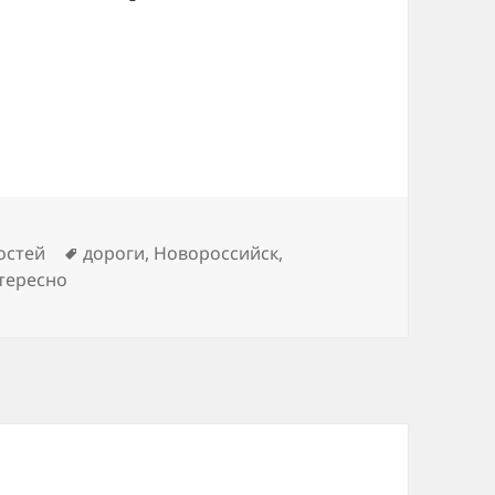
Метки
остей
дороги
,
Новороссийск
,
тересно