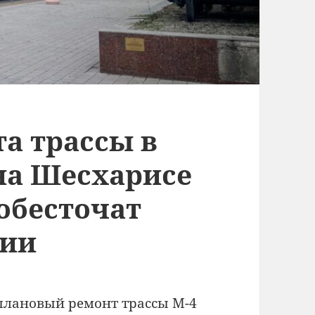
а трассы в
на Шесхарисе
 обесточат
нии
плановый ремонт трассы М-4