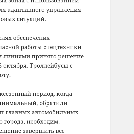
ых зонах с использованием
ля адаптивного управления
овых ситуаций.
елях обеспечения
пасной работы спецтехники
и линиями принято решение
6 октября. Троллейбусы с
оту.
жсезонный период, когда
минимальный, обратили
нт главных автомобильных
о города, необходим.
ешение завершить все