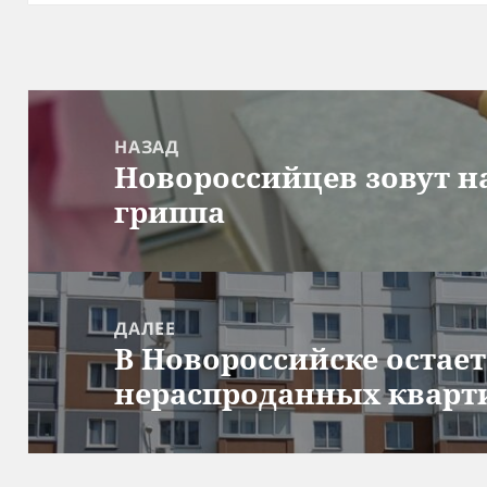
Навигация
по
НАЗАД
Новороссийцев зовут н
записям
Предыдущая
гриппа
запись:
ДАЛЕЕ
В Новороссийске остае
Следующая
нераспроданных кварти
запись: