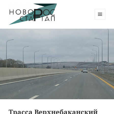
МЕНЮ
И
Новорос Стартап
ВИДЖЕТЫ
Трасса Верхнебаканский