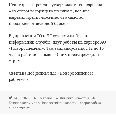
Некоторые горожане утверждают, что взрывная
– со стороны горящего полигона, кое-кто
выразил предположение, что самолет
преодолевал звуковой барьер.
В управлении ГО и ЧС успокоили. Это, по
информации службы, идут работы на карьере АО
«Новоросцемент». Там запланировали с 12 до 16
часов рабочие взрывы. О них предупреждали
утром.
Светлана Добрицкая для
«Новороссийского
рабочего»
Опубликовано
Автор
Рубрики
Метки
14.03.2025
Светлана
Линейка новостей
безопасность
,
море
,
Новороссийск
,
новости Новороссийска
,
это интересно