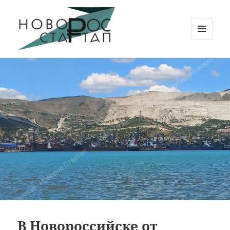
МЕНЮ
И
Новорос Стартап
ВИДЖЕТЫ
В Новороссийске от