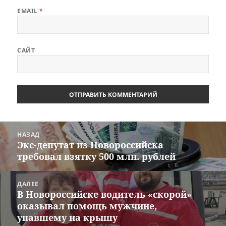
EMAIL
*
САЙТ
Навигация
НАЗАД
по
Экс-депутат из Новороссийска
Предыдущая
записям
требовал взятку 500 млн. рублей
запись:
ДАЛЕЕ
В Новороссийске водитель «скорой»
Следующая
оказывал помощь мужчине,
запись:
упавшему на крышу