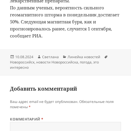
лекарственные препараты.
По данным ученых, вероятность сильного
геомагнитного шторма в понедельник достигает
50%. Следующая магнитная буря, как и
прогнозировалось ранее, случится 1 сентября,
сообщает РИА.
Опубликовано
Автор
Рубрики
Метки
10.08.2024
Светлана
Линейка новостей
Новороссийск
,
новости Новороссийска
,
погода
,
это
интересно
Добавить комментарий
Ваш адрес email не будет опубликован.
Обязательные поля
помечены
*
КОММЕНТАРИЙ
*