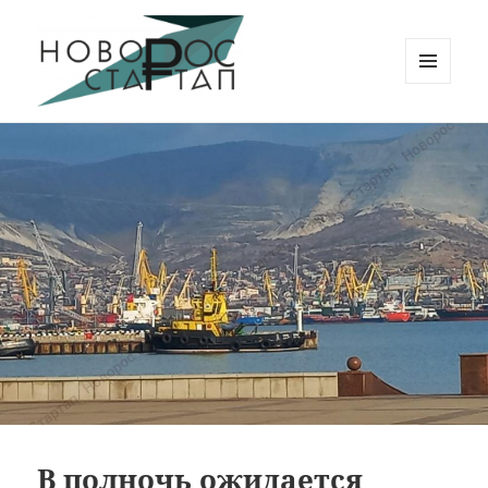
МЕНЮ
И
Новорос Стартап
ВИДЖЕТЫ
В полночь ожидается