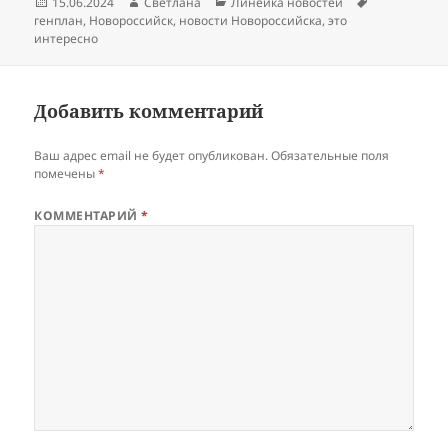
Опубликовано
Автор
Рубрики
Метки
15.06.2024
Светлана
Линейка новостей
генплан
,
Новороссийск
,
новости Новороссийска
,
это
интересно
Добавить комментарий
Ваш адрес email не будет опубликован.
Обязательные поля
помечены
*
КОММЕНТАРИЙ
*