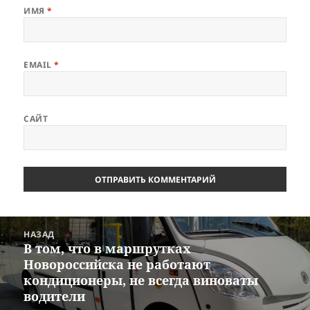
ИМЯ
*
EMAIL
*
САЙТ
Навигация
НАЗАД
по
В том, что в маршрутках
Предыдущая
записям
Новороссийска не работают
запись:
кондиционеры, не всегда виноваты
водители