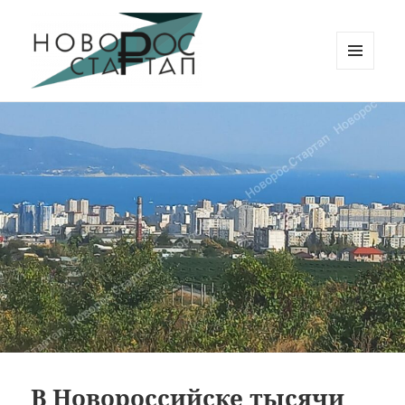
МЕНЮ
И
Новорос Стартап
ВИДЖЕТЫ
В Новороссийске тысячи