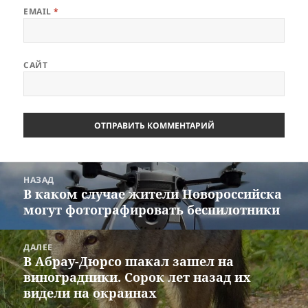
EMAIL
*
САЙТ
Навигация
НАЗАД
по
В каком случае жители Новороссийска
Предыдущая
записям
могут фотографировать беспилотники
запись:
ДАЛЕЕ
В Абрау-Дюрсо шакал зашел на
Следующая
виноградники. Сорок лет назад их
запись:
видели на окраинах