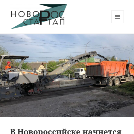
МЕНЮ
И
Новорос Стартап
ВИДЖЕТЫ
В Новороссийске начнется