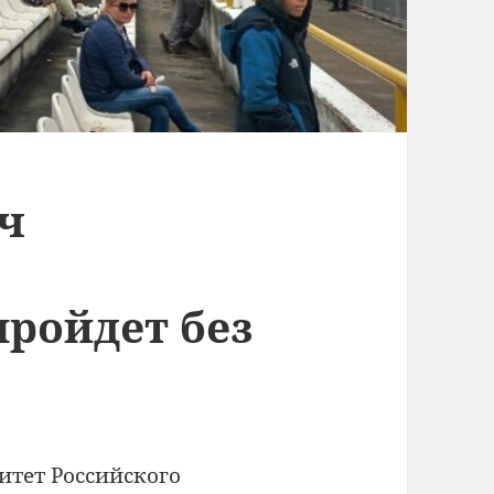
ч
пройдет без
тет Российского