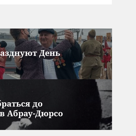
разднуют День
раться до
в Абрау-Дюрсо