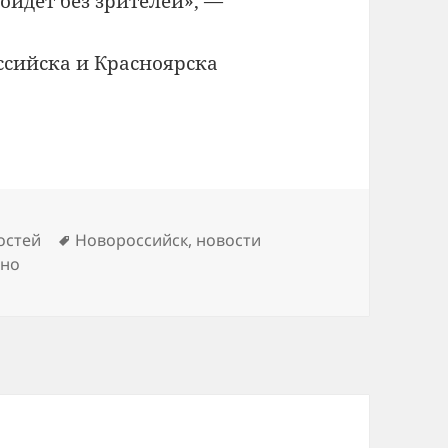
йдет без зрителей», —
ссийска и Красноярска
Метки
остей
Новороссийск
,
новости
сно