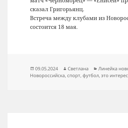
матч «Черноморец» — «Енисей» про
сказал Григорьянц.
Встреча между клубами из Новоро
состоится 18 мая.
Опубликовано
Автор
Рубрики
09.05.2024
Светлана
Линейка нов
Новороссийска
,
спорт
,
футбол
,
это интере