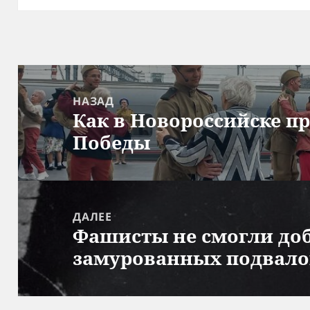
Навигация
по
НАЗАД
Как в Новороссийске п
записям
Предыдущая
Победы
запись:
ДАЛЕЕ
Фашисты не смогли доб
Следующая
замурованных подвало
запись: