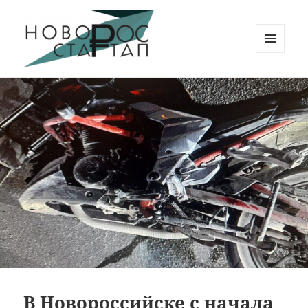
МЕНЮ
И
Новорос Стартап
ВИДЖЕТЫ
В Новороссийске с начала