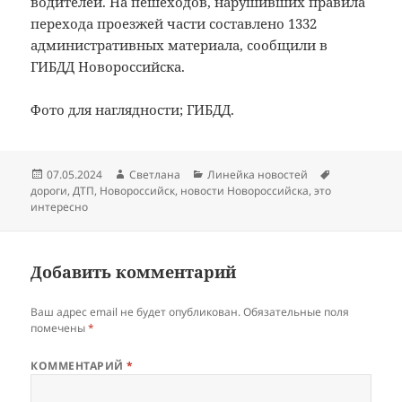
водителей. На пешеходов, нарушивших правила
перехода проезжей части составлено 1332
административных материала, сообщили в
ГИБДД Новороссийска.
Фото для наглядности; ГИБДД.
Опубликовано
Автор
Рубрики
Метки
07.05.2024
Светлана
Линейка новостей
дороги
,
ДТП
,
Новороссийск
,
новости Новороссийска
,
это
интересно
Добавить комментарий
Ваш адрес email не будет опубликован.
Обязательные поля
помечены
*
КОММЕНТАРИЙ
*