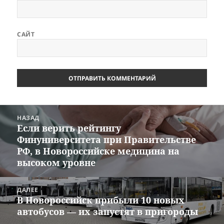
САЙТ
Навигация
НАЗАД
по
Если верить рейтингу
Предыдущая
записям
Финуниверситета при Правительстве
запись:
РФ, в Новороссийске медицина на
высоком уровне
ДАЛЕЕ
В Новороссийск прибыли 10 новых
Следующая
автобусов — их запустят в пригороды
запись: