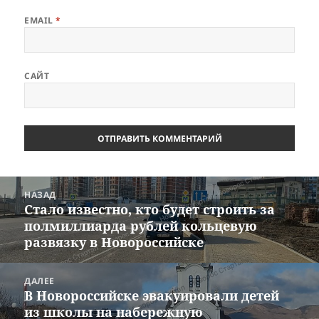
EMAIL
*
САЙТ
Навигация
НАЗАД
по
Стало известно, кто будет строить за
Предыдущая
записям
полмиллиарда рублей кольцевую
запись:
развязку в Новороссийске
ДАЛЕЕ
В Новороссийске эвакуировали детей
Следующая
из школы на набережную
запись: