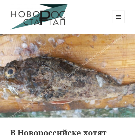
МЕНЮ
И
Новорос Стартап
ВИДЖЕТЫ
В Новороссийске хотят