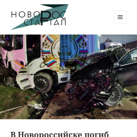
МЕНЮ
И
Новорос Стартап
ВИДЖЕТЫ
В Новороссийске погиб