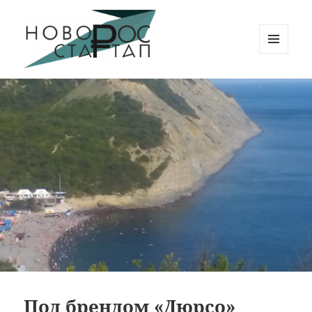
МЕНЮ
И
Новорос Стартап
ВИДЖЕТЫ
Под брендом «Дюрсо»