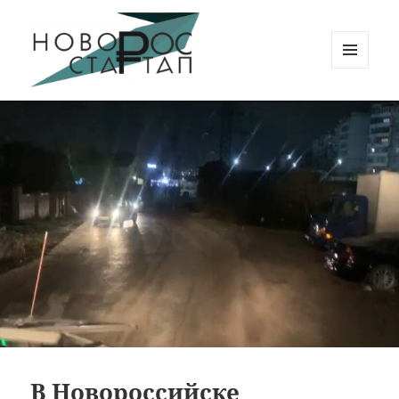
МЕНЮ
И
Новорос Стартап
ВИДЖЕТЫ
В Новороссийске