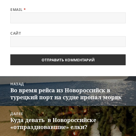
EMAIL
*
САЙТ
Навигация
НАЗАД
по
Во время рейса из Новороссийск в
Предыдущая
записям
турецкий порт на судне пропал моряк
запись:
ДАЛЕЕ
Куда девать в Новороссийске
Следующая
«отпраздновавшие» елки?
запись: