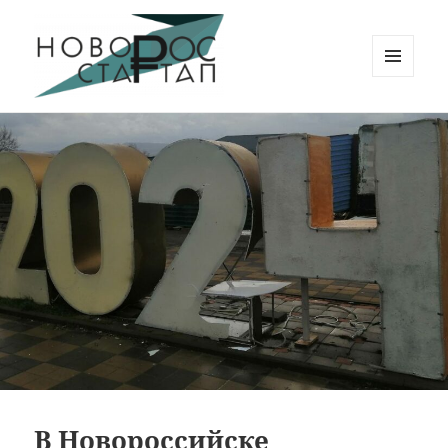
МЕНЮ
И
Новорос Стартап
ВИДЖЕТЫ
В Новороссийске