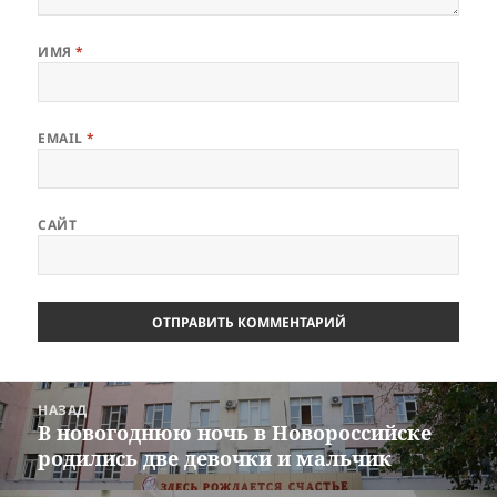
ИМЯ
*
EMAIL
*
САЙТ
Навигация
НАЗАД
по
В новогоднюю ночь в Новороссийске
Предыдущая
записям
родились две девочки и мальчик
запись: