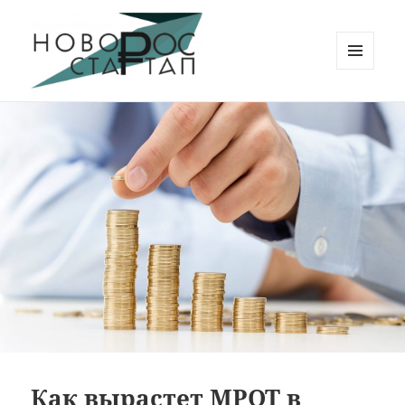
МЕНЮ
И
Новорос Стартап
ВИДЖЕТЫ
Как вырастет МРОТ в