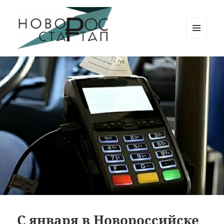
МЕНЮ
И
Новорос Стартап
ВИДЖЕТЫ
С января в Новороссийске