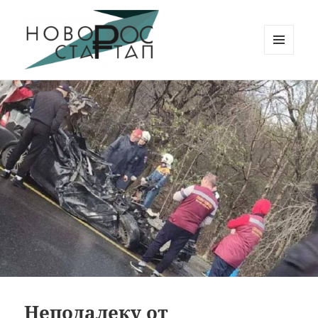
МЕНЮ
И
Новорос Стартап
ВИДЖЕТЫ
Неподалеку от