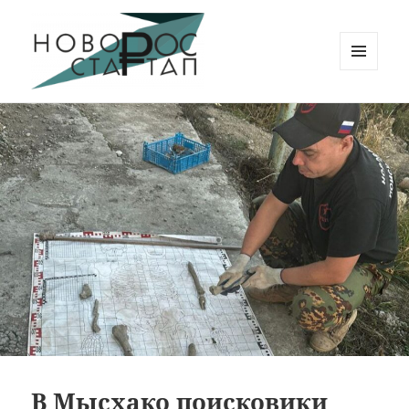
МЕНЮ
И
Новорос Стартап
ВИДЖЕТЫ
В Мысхако поисковики