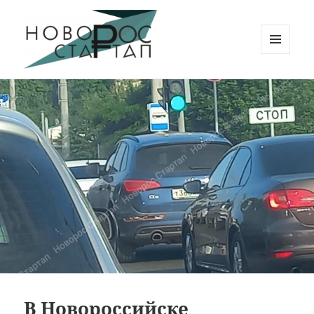
МЕНЮ
И
Новорос Стартап
ВИДЖЕТЫ
В Новороссийске