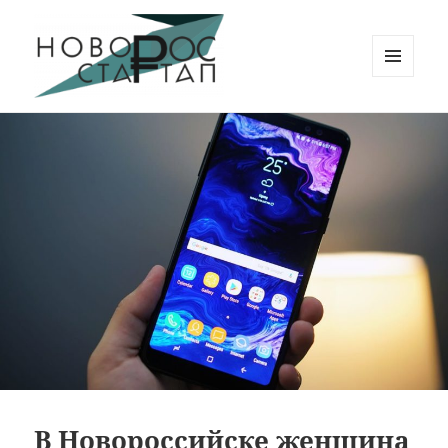
МЕНЮ
И
Новорос Стартап
ВИДЖЕТЫ
В Новороссийске женщина