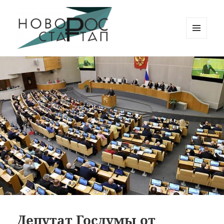
МЕНЮ
И
Новорос Стартап
ВИДЖЕТЫ
Депутат Госдумы от