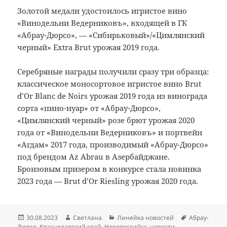
Золотой медали удостоилось игристое вино
«Винодельни Ведерниковъ», входящей в ГК
«Абрау-Дюрсо», — «Сибирьковый»/«Цимлянский
черный» Extra Brut урожая 2019 года.
Серебряные награды получили сразу три образца:
классическое моносортовое игристое вино Brut
d’Or Blanc de Noirs урожая 2019 года из винограда
сорта «пино-нуар» от «Абрау-Дюрсо»,
«Цимлянский черный» розе брют урожая 2020
года от «Винодельни Ведерниковъ» и портвейн
«Агдам» 2017 года, производимый «Абрау-Дюрсо»
под брендом Az Abrau в Азербайджане.
Бронзовым призером в конкурсе стала новинка
2023 года — Brut d’Or Riesling урожая 2020 года.
Опубликовано
Автор
Рубрики
Метки
30.08.2023
Светлана
Линейка новостей
Абрау-
Дюрсо
,
Краснодарский край
,
Новороссийск
,
новости