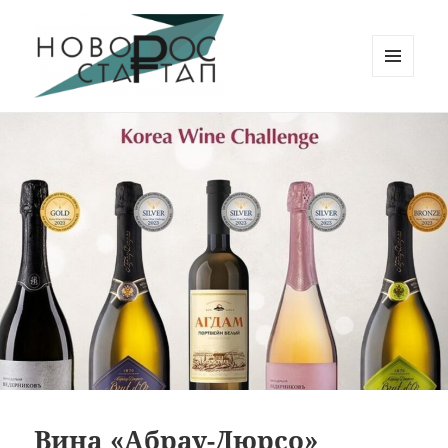
МЕНЮ
И
Новорос Стартап
ВИДЖЕТЫ
Вина «Абрау-Дюрсо»