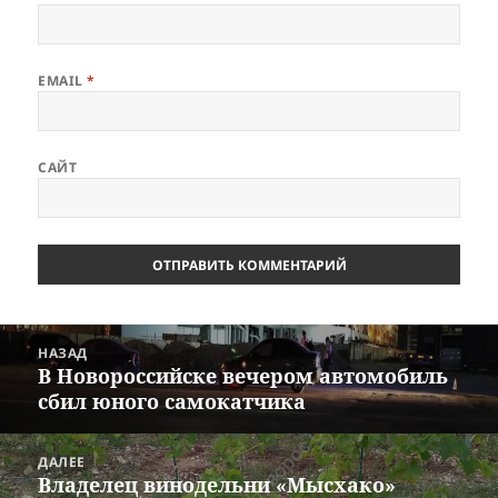
EMAIL
*
САЙТ
Навигация
НАЗАД
по
В Новороссийске вечером автомобиль
Предыдущая
записям
сбил юного самокатчика
запись:
ДАЛЕЕ
Владелец винодельни «Мысхако»
Следующая