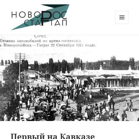
МЕНЮ
И
Новорос Стартап
ВИДЖЕТЫ
Первый на Кавказе