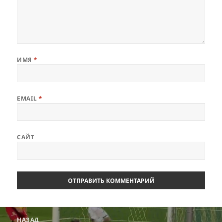
ИМЯ
*
EMAIL
*
САЙТ
Навигация
НАЗАД