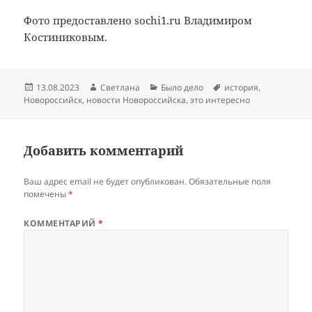
Фото предоставлено sochi1.ru Владимиром
Костиниковым.
Опубликовано
Автор
Рубрики
Метки
13.08.2023
Светлана
Было дело
история
,
Новороссийск
,
новости Новороссийска
,
это интересно
Добавить комментарий
Ваш адрес email не будет опубликован.
Обязательные поля
помечены
*
КОММЕНТАРИЙ
*