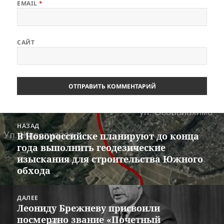
EMAIL
*
САЙТ
Навигация
НАЗАД
по
В Новороссийске планируют до конца
Предыдущая
записям
года выполнить геодезические
запись:
изыскания для строительства Южного
обхода
ДАЛЕЕ
Леониду Брежневу присвоили
Следующая
посмертно звание «Почетный
запись: