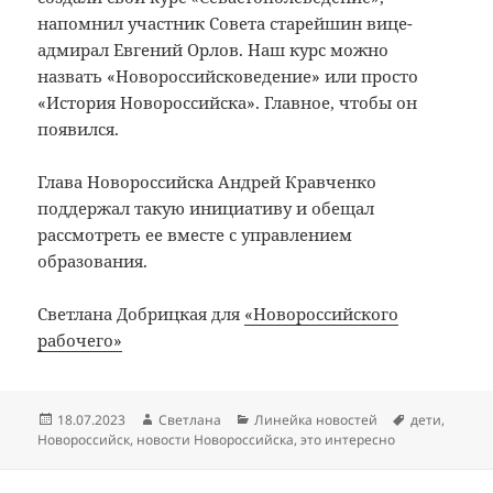
напомнил участник Совета старейшин вице-
адмирал Евгений Орлов. Наш курс можно
назвать «Новороссийсковедение» или просто
«История Новороссийска». Главное, чтобы он
появился.
Глава Новороссийска Андрей Кравченко
поддержал такую инициативу и обещал
рассмотреть ее вместе с управлением
образования.
Светлана Добрицкая для
«Новороссийского
рабочего»
Опубликовано
Автор
Рубрики
Метки
18.07.2023
Светлана
Линейка новостей
дети
,
Новороссийск
,
новости Новороссийска
,
это интересно