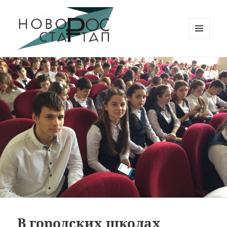
МЕНЮ
И
Новорос Стартап
ВИДЖЕТЫ
В городских школах