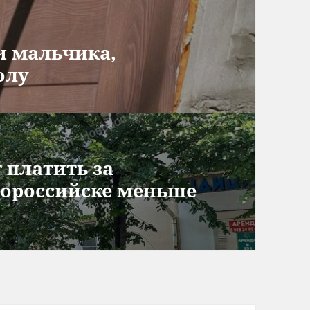
и мальчика,
олу
 платить за
вороссийске меньше