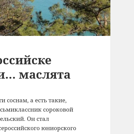
оссийске
и… маслята
и соснам, а есть такие,
осьмиклассник сороковой
ельский. Он стал
сероссийского юниорского