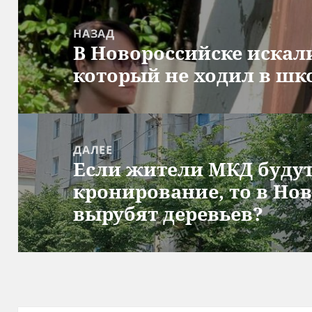
Навигация
по
НАЗАД
В Новороссийске искал
записям
Предыдущая
который не ходил в шк
запись:
ДАЛЕЕ
Если жители МКД будут
Следующая
кронирование, то в Но
запись:
вырубят деревьев?