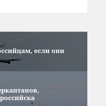
оссийцам, если они
еркаптанов,
ороссийска