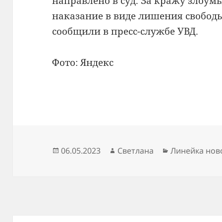
направлено в суд. За кражу злоу
наказание в виде лишения свободы
сообщили в пресс-службе УВД.
Фото: Яндекс
Опубликовано
Автор
Рубрики
06.05.2023
Светлана
Линейка нов