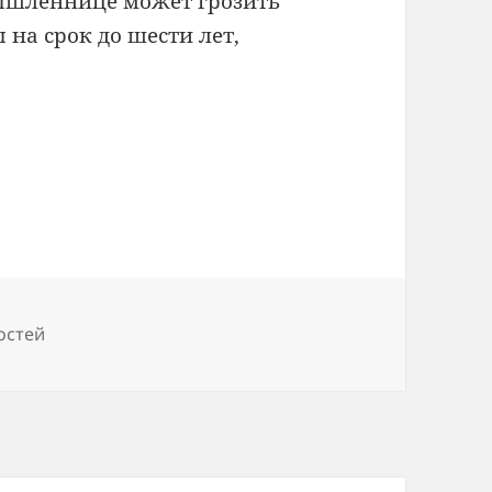
мышленнице может грозить
 на срок до шести лет,
остей