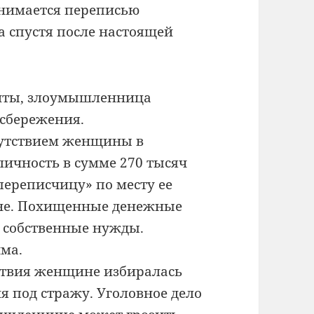
анимается переписью
а спустя после настоящей
енты, злоумышленница
 сбережения.
утствием женщины в
ичность в сумме 270 тысяч
переписчицу» по месту ее
не. Похищенные денежные
а собственные нужды.
ма.
ствия женщине избиралась
я под стражу. Уголовное дело