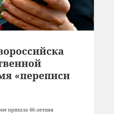
вороссийска
ственной
емя «переписи
оне пришла 46-летняя