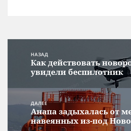
Навигация
по
НАЗАД
Как действовать новор
записям
Предыдущая
увидели беспилотник
запись:
ДАЛЕЕ
Анапа задыхалась от м
Следующая
навеянных из-под Нов
запись: